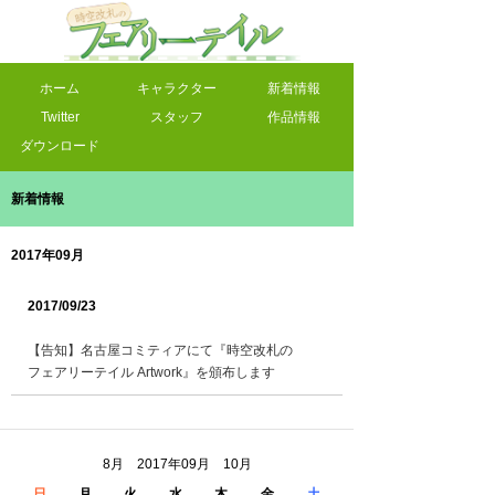
ホーム
キャラクター
新着情報
Twitter
スタッフ
作品情報
ダウンロード
新着情報
2017年09月
2017/09/23
【告知】名古屋コミティアにて『時空改札の
フェアリーテイル Artwork』を頒布します
8月 2017年09月 10月
日
月
火
水
木
金
土