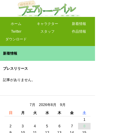
ホーム
キャラクター
新着情報
Twitter
スタッフ
作品情報
ダウンロード
新着情報
プレスリリース
記事がありません。
7月 2026年8月 9月
日
月
火
水
木
金
土
1
2
3
4
5
6
7
8
9
10
11
12
13
14
15